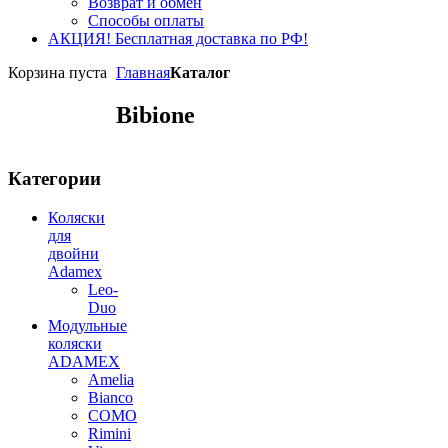
Возврат и обмен
Способы оплаты
АКЦИЯ! Бесплатная доставка по РФ!
Корзина пуста
Главная
Каталог
Bibione
Категории
Коляски
для
двойни
Adamex
Leo-
Duo
Модульные
коляски
ADAMEX
Amelia
Bianco
COMO
Rimini