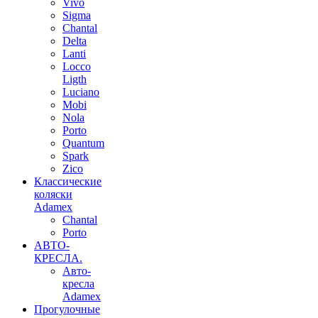
Vivo
Sigma
Chantal
Delta
Lanti
Locco
Ligth
Luciano
Mobi
Nola
Porto
Quantum
Spark
Zico
Классические
коляски
Adamex
Chantal
Porto
АВТО-
КРЕСЛА.
Авто-
кресла
Adamex
Прогулочные