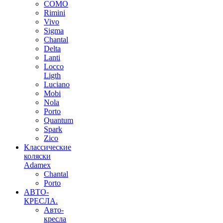
COMO
Rimini
Vivo
Sigma
Chantal
Delta
Lanti
Locco
Ligth
Luciano
Mobi
Nola
Porto
Quantum
Spark
Zico
Классические
коляски
Adamex
Chantal
Porto
АВТО-
КРЕСЛА.
Авто-
кресла