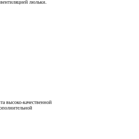
 вентиляцией люльки.
ита высоко-качественной
дополнительной