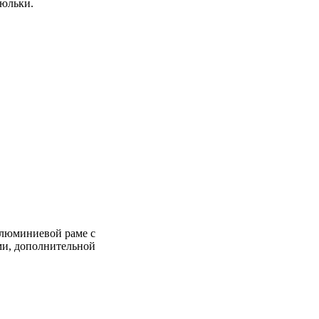
люльки.
 алюминиевой раме с
ми, дополнительной