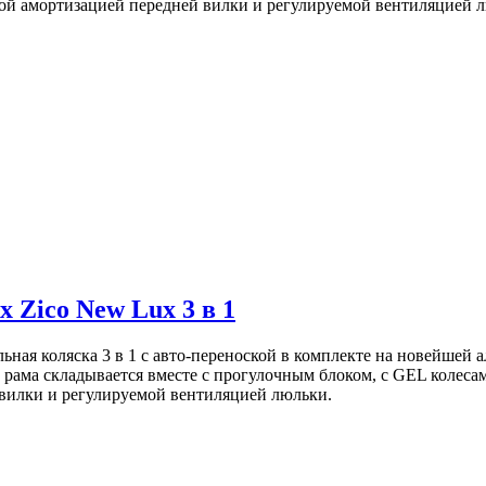
ой амортизацией передней вилки и регулируемой вентиляцией 
 Zico New Lux 3 в 1
льная коляска 3 в 1 с авто-переноской в комплекте на новейшей
рама складывается вместе с прогулочным блоком, с GEL колеса
вилки и регулируемой вентиляцией люльки.