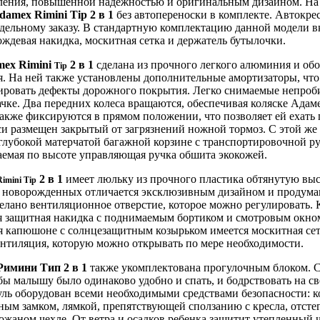
вления, повышенной надежностью и оригинальным дизайном. На
damex Rimini Tip 2 в 1
без автопереноски в комплекте. Автокре
тдельному заказу. В стандартную комплектацию данной модели 
ождевая накидка, москитная сетка и держатель бутылочки.
ex Rimini
2 в 1
сделана из прочного легкого алюминия и об
Tip
. На ней также установлены дополнительные амортизаторы, что
ировать дефекты дорожного покрытия. Легко снимаемые непроби
чке. Два передних колеса вращаются, обеспечивая коляске Адам
также фиксируются в прямом положении, что позволяет ей ехать
си размещен закрытый от загрязнений ножной тормоз. С этой же
глубокой матерчатой багажной корзине с транспортировочной р
емая по высоте управляющая ручка обшита экокожей.
2 в 1
имеет люльку из прочного пластика обтянутую выс
Rimini
Tip
я новорожденных отличается эксклюзивным дизайном и продума
елано вентиляционное отверстие, которое можно регулировать. 
я защитная накидка с поднимаемым бортиком и смотровым окно
 капюшоне с солнцезащитным козырьком имеется москитная сет
нтиляция, которую можно открывать по мере необходимости.
Римини Тип 2 в 1
также укомплектована прогулочным блоком. 
бы малышу было одинаково удобно и спать, и бодрствовать на св
ль оборудован всеми необходимыми средствами безопасности: 
ным замком, лямкой, препятствующей сползанию с кресла, отс
ожаном чехле. От ветра и осадков ребенка защитит утепленный 