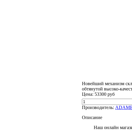
Новейший механизм скла
обтянутой высоко-качес
Цена:
53300 руб
Производитель:
ADAM
Описание
Наш онлайн магази