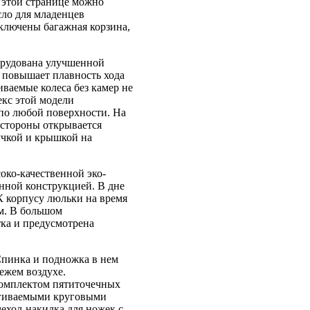
 этой странице можно
сло для младенцев
включены багажная корзина,
орудована улучшенной
 повышает плавность хода
ваемые колеса без камер не
екс этой модели
 по любой поверхности. На
 стороны открывается
учкой и крышкой на
око-качественной эко-
нной конструкцией. В дне
К корпусу люльки на время
м. В большом
ка и предусмотрена
Спинка и подножка в нем
ежем воздухе.
комплектом пятиточечных
тегиваемыми круговыми
чехол-накидка для ножек с