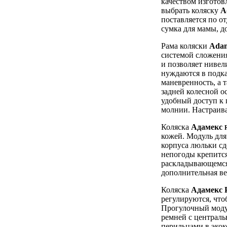
качеством изгото
выбрать коляску
A
поставляется по о
сумка для мамы, д
Рама коляски
Adam
системой сложения
и позволяет нивел
нуждаются в подка
маневренность, а 
задней колесной о
удобный доступ к 
молнии. Настраива
Коляска
Адамекс
кожей. Модуль дл
корпуса люльки сд
непогоды крепитс
раскладывающемся
дополнительная ве
Коляска
Адамекс 
регулируются, что
Прогулочный моду
ремней с централь
перильцами в экок