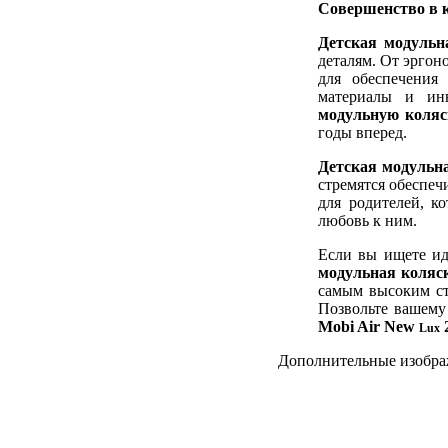
Совершенство в 
Детская модуль
деталям. От эргон
для обеспечения 
материалы и инн
модульную коля
годы вперед.
Детская модульн
стремятся обеспеч
для родителей, к
любовь к ним.
Если вы ищете ид
модульная коляс
самым высоким ст
Позвольте вашему
Mobi Air New
2
Lux
Дополнительные изобр