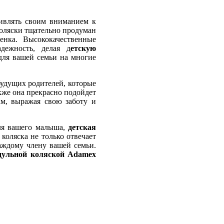
ивлять своим вниманием к
коляски тщательно продуман
енка. Высококачественные
дежность, делая д
етскую
ля вашей семьи на многие
будущих родителей, которые
кже она прекрасно подойдет
ам, выражая свою заботу и
ля вашего малыша,
детская
коляска не только отвечает
аждому члену вашей семьи.
дульной коляской Adamex