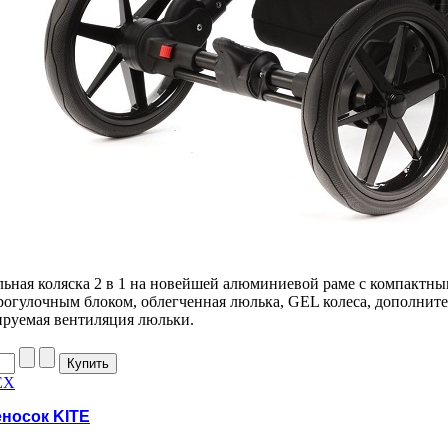
ульная коляска 2 в 1 на новейшей алюминиевой раме с компактн
прогулочным блоком, облегченная люлька, GEL колеса, дополнит
ируемая вентиляция люльки.
EX
еносок KITE