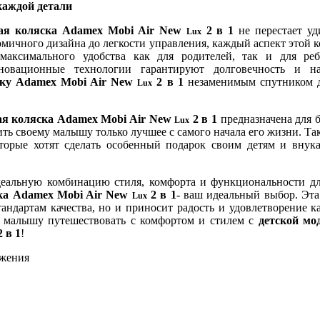
каждой детали
ная коляска Adamex Mobi Air New
2 в 1
не перестает уд
Lux
омичного дизайна до легкости управления, каждый аспект этой 
максимального удобства как для родителей, так и для реб
овационные технологии гарантируют долговечность и на
ску Adamex Mobi Air New
2 в 1
незаменимым спутником д
Lux
ая коляска Adamex Mobi Air New
2 в 1
предназначена для 
Lux
ить своему малышу только лучшее с самого начала его жизни. Та
оторые хотят сделать особенный подарок своим детям и внук
еальную комбинацию стиля, комфорта и функциональности д
ка Adamex Mobi Air New
2 в 1
- ваш идеальный выбор. Эта 
Lux
андартам качества, но и приносит радость и удовлетворение к
 малышу путешествовать с комфортом и стилем с
детской мо
 в 1
!
ажения