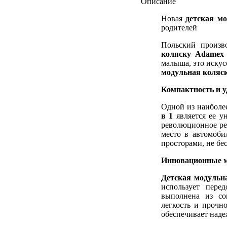
Описание
Новая
детская м
родителей
Польский произв
коляску Adamex
малыша, это искус
модульная коляс
Компактность и у
Одной из наиболе
в 1
является ее у
революционное ре
место в автомоби
просторами, не бе
Инновационные м
Детская модульн
использует пере
выполнена из со
легкость и прочно
обеспечивает наде