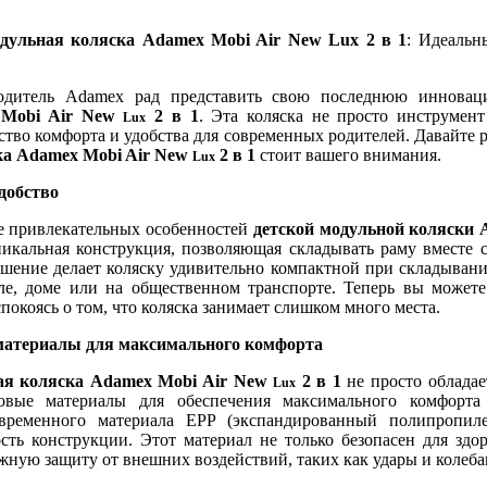
одульная коляска Adamex Mobi Air New Lux 2 в 1
: Идеальн
одитель Adamex рад представить свою последнюю иннова
 Mobi Air New
2 в 1
. Эта коляска не просто инструмен
Lux
ство комфорта и удобства для современных родителей. Давайте
ка Adamex Mobi Air New
2 в 1
стоит вашего внимания.
Lux
добство
е привлекательных особенностей
детской модульной коляски
никальная конструкция, позволяющая складывать раму вместе 
шение делает коляску удивительно компактной при складывании
ле, доме или на общественном транспорте. Теперь вы может
спокоясь о том, что коляска занимает слишком много места.
атериалы для максимального комфорта
ая коляска Adamex Mobi Air New
2 в 1
не просто обладае
Lux
довые материалы для обеспечения максимального комфорт
временного материала EPP (экспандированный полипропиле
сть конструкции. Этот материал не только безопасен для здо
жную защиту от внешних воздействий, таких как удары и колеба