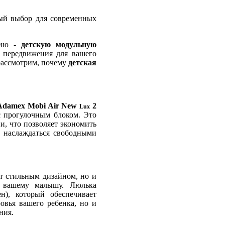
ый выбор для современных
цию -
детскую модульную
т передвижения для вашего
 рассмотрим, почему
детская
 Adamex Mobi Air New
2
Lux
с прогулочным блоком. Это
, что позволяет экономить
е наслаждаться свободными
т стильным дизайном, но и
а вашему малышу. Люлька
н), который обеспечивает
ровья вашего ребенка, но и
ния.