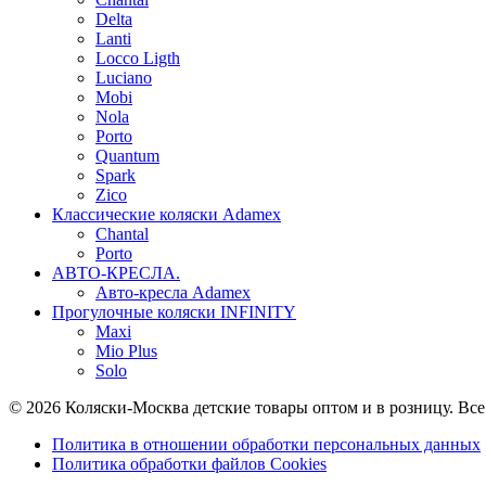
Delta
Lanti
Locco Ligth
Luciano
Mobi
Nola
Porto
Quantum
Spark
Zico
Классические коляски Adamex
Chantal
Porto
АВТО-КРЕСЛА.
Авто-кресла Adamex
Прогулочные коляски INFINITY
Maxi
Mio Plus
Solo
© 2026 Коляски-Москва детские товары оптом и в розницу. Вс
Политика в отношении обработки персональных данных
Политика обработки файлов Cookies