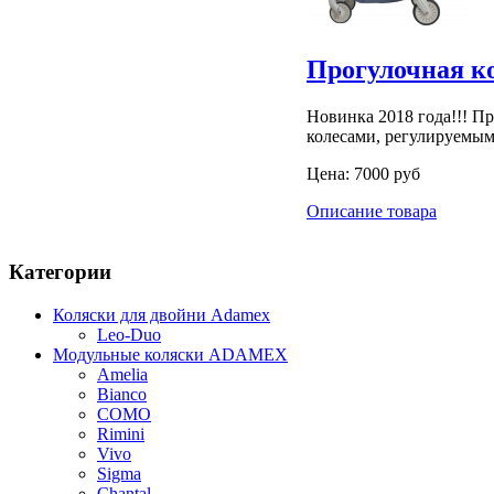
Прогулочная ко
Новинка 2018 года!!! П
колесами, регулируемы
Цена:
7000 руб
Описание товара
Категории
Коляски для двойни Adamex
Leo-Duo
Модульные коляски ADAMEX
Amelia
Bianco
COMO
Rimini
Vivo
Sigma
Chantal